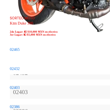
SORTEO MOTO
Ktm Duke 390
2do Lugar: 💵
$10,000 MXN
en efectivo
3er Lugar: 💵
$5,000 MXN
en efectivo
Boletos disponibles
02465
02465
02432
02432
02403
02403
02386